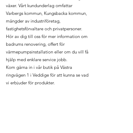
växer. Vårt kundunderlag omfattar
Varbergs kommun, Kungsbacka kommun,
mängder av industriföretag,
fastighetsförvaltare och privatpersoner.
Hör av dig till oss för mer information om
badrums renovering, offert för
värmepumpsinstallation eller om du vill få
hjälp med enklare service jobb.
Kom gärna in i vår butik på Västra
ringvägen 1 i Veddige för att kunna se vad
vi erbjuder för produkter.
HJ Rör AB
Västra Ringvägen 1
43267 Veddige