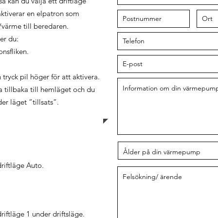
så kan du välja ett driftläge
aktiverar en elpatron som
/värme till beredaren.
er du:
onsfliken.
tryck pil höger för att aktivera.
 tillbaka till hemläget och du
r läget ”tillsats”.
riftläge Auto.
iftläge 1 under driftsläge.