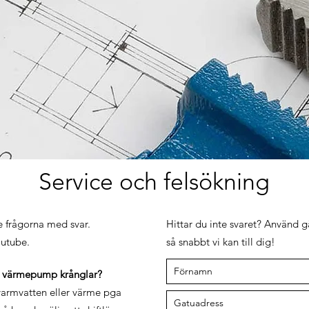
Service och felsökning
te frågorna med svar.
Hittar du inte svaret? Använd 
outube.
så snabbt vi kan till dig!
in värmepump krånglar?
varmvatten eller värme pga