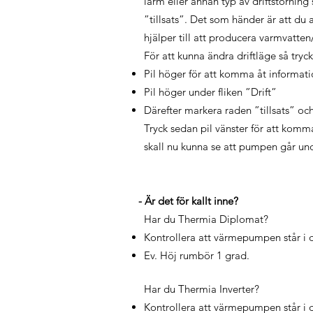
larm eller annan typ av driftstörning 
”tillsats”. Det som händer är att du 
hjälper till att producera varmvatten
För att kunna ändra driftläge så tryck
Pil höger för att komma åt informati
Pil höger under fliken ”Drift”
Därefter markera raden ”tillsats” och 
Tryck sedan pil vänster för att komma
skall nu kunna se att pumpen går unde
- Är det för kallt inne?
Har du Thermia Diplomat?
Kontrollera att värmepumpen står i d
Ev. Höj rumbör 1 grad.
Har du Thermia Inverter?
Kontrollera att värmepumpen står i dr