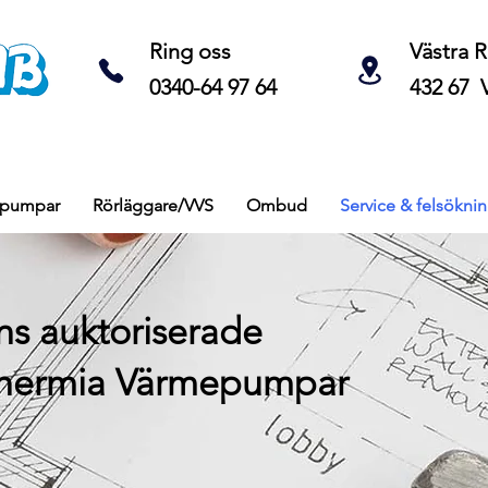
Ring oss
Västra 
0340-64 97 64
432 67 
epumpar
Rörläggare/VVS
Ombud
Service & felsökni
ns auktoriserade
 Thermia Värmepumpar