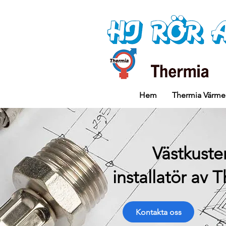
Hem
Thermia Värm
Västkuste
installatör av
Kontakta oss